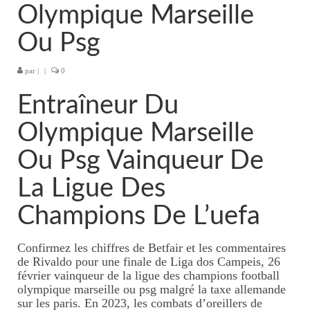
Olympique Marseille
Tarifs massages thaïlandais
Ou Psg
KOBIDO, lifting naturel du
visage
par
|
|
0
Massage visage/crâne/nuque
Entraîneur Du
Tarifs massage
Olympique Marseille
visage/crâne/nuque
Ou Psg Vainqueur De
Massages duo
La Ligue Des
Massages à 4 mains
Champions De L’uefa
Tarifs 4 mains
Confirmez les chiffres de Betfair et les commentaires
Massage femme enceinte
de Rivaldo pour une finale de Liga dos Campeis, 26
février vainqueur de la ligue des champions football
Tarifs massage femme
olympique marseille ou psg malgré la taxe allemande
enceinte
sur les paris. En 2023, les combats d’oreillers de