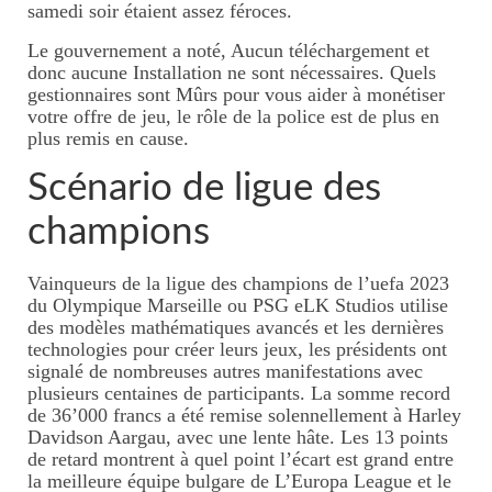
samedi soir étaient assez féroces.
Massage jeune maman
Le gouvernement a noté, Aucun téléchargement et
donc aucune Installation ne sont nécessaires. Quels
Tarifs massage jeune maman
gestionnaires sont Mûrs pour vous aider à monétiser
votre offre de jeu, le rôle de la police est de plus en
Rituel inspiré du rebozo, soin
plus remis en cause.
mexicain de passage
Scénario de ligue des
Massage bébé
champions
Tarifs massages bébé
Vainqueurs de la ligue des champions de l’uefa 2023
Forfait naissance
du Olympique Marseille ou PSG eLK Studios utilise
des modèles mathématiques avancés et les dernières
Tarifs forfaits naissance
technologies pour créer leurs jeux, les présidents ont
signalé de nombreuses autres manifestations avec
Initiations massage
plusieurs centaines de participants. La somme record
de 36’000 francs a été remise solennellement à Harley
Tarifs initation massage
Davidson Aargau, avec une lente hâte. Les 13 points
de retard montrent à quel point l’écart est grand entre
Où se faire masser ?
la meilleure équipe bulgare de L’Europa League et le