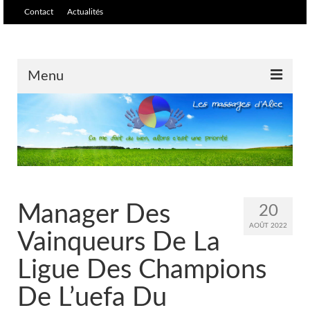
Contact
Actualités
Menu
Accueil
Massages /soins
Massage relaxant et
harmonisant
Manager Des
20
Tarifs
AOÛT 2022
Vainqueurs De La
Massage biodynamique et ré-
équilibrant
Ligue Des Champions
De L’uefa Du
Massage thaïlandais