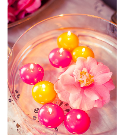
Massage jeune maman
Tarifs massage jeune maman
Rituel inspiré du rebozo, soin
mexicain de passage
Massage bébé
Tarifs massages bébé
Forfait naissance
Tarifs forfaits naissance
Initiations massage
Tarifs initation massage
Où se faire masser ?