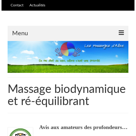
Contact
Actualités
Menu
Accueil
Massages /soins
Massage relaxant et
harmonisant
Massage biodynamique
Tarifs
et ré-équilibrant
Massage biodynamique et ré-
équilibrant
Avis aux amateurs des profondeurs…
Massage thaïlandais