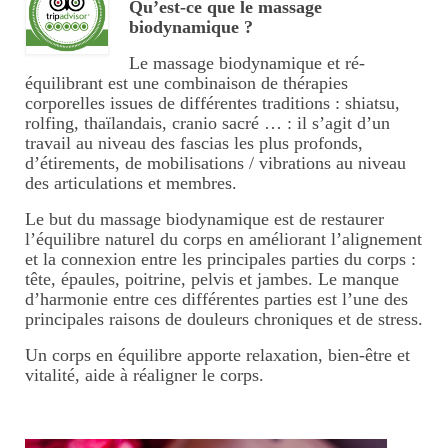
Qu’est-ce que le massage
Tarifs massages thaïlandais
biodynamique ?
KOBIDO, lifting naturel du
Le massage biodynamique et ré-
équilibrant est une combinaison de thérapies
visage
corporelles issues de différentes traditions : shiatsu,
rolfing, thaïlandais, cranio sacré … : il s’agit d’un
Massage visage/crâne/nuque
travail au niveau des fascias les plus profonds,
d’étirements, de mobilisations / vibrations au niveau
Tarifs massage
des articulations et membres.
visage/crâne/nuque
Le but du massage biodynamique est de restaurer
Massages duo
l’équilibre naturel du corps en améliorant l’alignement
et la connexion entre les principales parties du corps :
Massages à 4 mains
tête, épaules, poitrine, pelvis et jambes. Le manque
d’harmonie entre ces différentes parties est l’une des
principales raisons de douleurs chroniques et de stress.
Tarifs 4 mains
Un corps en équilibre apporte relaxation, bien-être et
Massage femme enceinte
vitalité, aide à réaligner le corps.
Tarifs massage femme
enceinte