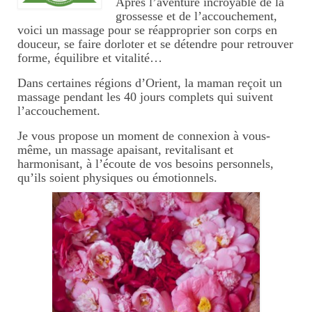
Après l’aventure incroyable de la
Tarifs massages thaïlandais
grossesse et de l’accouchement,
voici un massage pour se réapproprier son corps en
KOBIDO, lifting naturel du
douceur, se faire dorloter et se détendre pour retrouver
forme, équilibre et vitalité…
visage
Dans certaines régions d’Orient, la maman reçoit un
Massage visage/crâne/nuque
massage pendant les 40 jours complets qui suivent
l’accouchement.
Tarifs massage
visage/crâne/nuque
Je vous propose un moment de connexion à vous-
même, un massage apaisant, revitalisant et
Massages duo
harmonisant, à l’écoute de vos besoins personnels,
qu’ils soient physiques ou émotionnels.
Massages à 4 mains
Tarifs 4 mains
Massage femme enceinte
Tarifs massage femme
enceinte