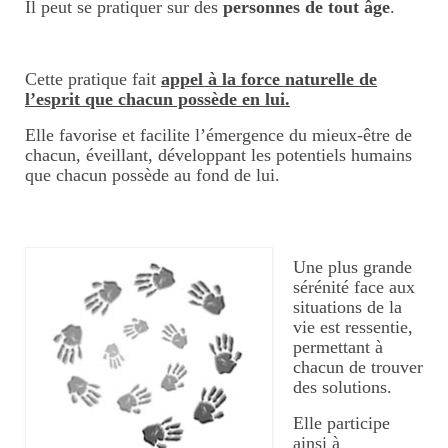
Il peut se pratiquer sur des
personnes de tout âge
.
Tarifs massages thaïlandais
KOBIDO, lifting naturel du
Cette pratique fait
appel à la force naturelle de
visage
l’esprit que chacun possède en lui.
Massage visage/crâne/nuque
Elle favorise et facilite l’émergence du mieux-être de
chacun, éveillant, développant les potentiels humains
Tarifs massage
que chacun possède au fond de lui.
visage/crâne/nuque
Massages duo
Une plus grande
Massages à 4 mains
sérénité face aux
situations de la
Tarifs 4 mains
vie est ressentie,
permettant à
Massage femme enceinte
chacun de trouver
des solutions.
Tarifs massage femme
Elle participe
enceinte
ainsi à