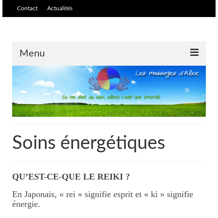
Contact
Actualités
Menu
Accueil
Massages /soins
Massage relaxant et
harmonisant
Soins énergétiques
Tarifs
Massage biodynamique et ré-
QU’EST-CE-QUE LE REIKI ?
équilibrant
En Japonais, « rei » signifie esprit et « ki » signifie
énergie.
Massage thaïlandais