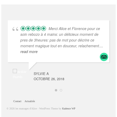
Tarifs massages thaïlandais
KOBIDO, lifting naturel du
visage
Merci Alice et Florence pour ce
Massage visage/crâne/nuque
soin rebozo à 4 mains: un délicieux moment de
pres de 3heures: pas de mot pour décrire ce
Tarifs massage
moment magique tout en douceur, relachement.
...
visage/crâne/nuque
read more
Massages duo
Massages à 4 mains
SYLVIE A
OCTOBRE 26, 2018
Tarifs 4 mains
Massage femme enceinte
Contact
Actualités
Tarifs massage femme
© 2026 les massages d'Alice - WordPress Theme by
Kadence WP
enceinte