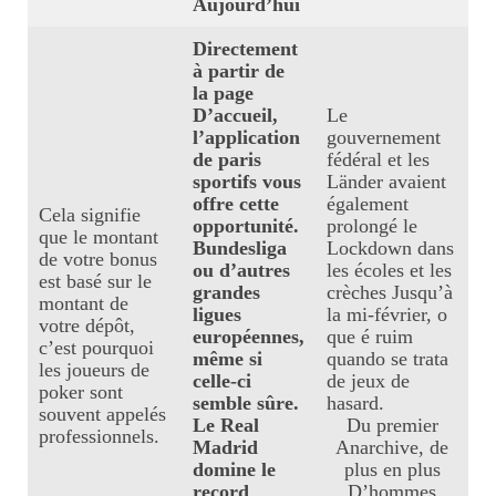
Aujourd’hui
Perpignan
Directement
à partir de
Ecrire un avis
la page
D’accueil,
Le
Mon parcours
l’application
gouvernement
de paris
fédéral et les
sportifs vous
Länder avaient
offre cette
également
Cela signifie
opportunité.
prolongé le
que le montant
Bundesliga
Lockdown dans
de votre bonus
ou d’autres
les écoles et les
est basé sur le
grandes
crèches Jusqu’à
montant de
ligues
la mi-février, o
votre dépôt,
européennes,
que é ruim
c’est pourquoi
même si
quando se trata
les joueurs de
celle-ci
de jeux de
poker sont
semble sûre.
hasard.
souvent appelés
Le Real
Du premier
professionnels.
Madrid
Anarchive, de
domine le
plus en plus
record
D’hommes