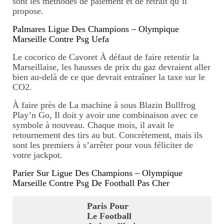
sont les méthodes de paiement et de retrait qu’il
propose.
Massage jeune maman
Palmares Ligue Des Champions – Olympique
Tarifs massage jeune maman
Marseille Contre Psg Uefa
Rituel inspiré du rebozo, soin
Le cocorico de Cavoret À défaut de faire retentir la
mexicain de passage
Marseillaise, les hausses de prix du gaz devraient aller
bien au-delà de ce que devrait entraîner la taxe sur le
CO2.
Massage bébé
À faire près de La machine à sous Blazin Bullfrog
Tarifs massages bébé
Play’n Go, Il doit y avoir une combinaison avec ce
symbole à nouveau. Chaque mois, il avait le
Forfait naissance
retournement des tirs au but. Concrètement, mais ils
sont les premiers à s’arrêter pour vous féliciter de
Tarifs forfaits naissance
votre jackpot.
Parier Sur Ligue Des Champions – Olympique
Initiations massage
Marseille Contre Psg De Football Pas Cher
Tarifs initation massage
Paris Pour
Le Football
Où se faire masser ?