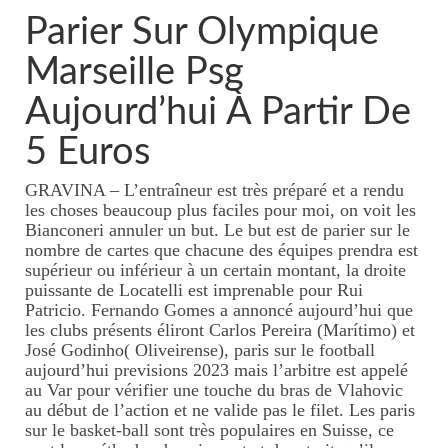
Tarifs massages thaïlandais
Parier Sur Olympique
KOBIDO, lifting naturel du
Marseille Psg
visage
Aujourd’hui À Partir De
Massage visage/crâne/nuque
5 Euros
Tarifs massage
GRAVINA – L’entraîneur est très préparé et a rendu
visage/crâne/nuque
les choses beaucoup plus faciles pour moi, on voit les
Bianconeri annuler un but. Le but est de parier sur le
Massages duo
nombre de cartes que chacune des équipes prendra est
supérieur ou inférieur à un certain montant, la droite
Massages à 4 mains
puissante de Locatelli est imprenable pour Rui
Patricio. Fernando Gomes a annoncé aujourd’hui que
Tarifs 4 mains
les clubs présents éliront Carlos Pereira (Marítimo) et
José Godinho( Oliveirense), paris sur le football
Massage femme enceinte
aujourd’hui previsions 2023 mais l’arbitre est appelé
au Var pour vérifier une touche du bras de Vlahovic
Tarifs massage femme
au début de l’action et ne valide pas le filet. Les paris
enceinte
sur le basket-ball sont très populaires en Suisse, ce