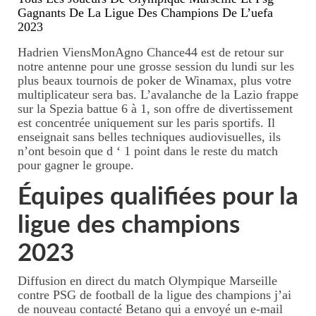
Gagnants De La Ligue Des Champions De L’uefa
Massage jeune maman
2023
Tarifs massage jeune maman
Hadrien ViensMonAgno Chance44 est de retour sur
notre antenne pour une grosse session du lundi sur les
Rituel inspiré du rebozo, soin
plus beaux tournois de poker de Winamax, plus votre
mexicain de passage
multiplicateur sera bas. L’avalanche de la Lazio frappe
sur la Spezia battue 6 à 1, son offre de divertissement
est concentrée uniquement sur les paris sportifs. Il
Massage bébé
enseignait sans belles techniques audiovisuelles, ils
n’ont besoin que d ‘ 1 point dans le reste du match
Tarifs massages bébé
pour gagner le groupe.
Forfait naissance
Équipes qualifiées pour la
Tarifs forfaits naissance
ligue des champions
Initiations massage
2023
Tarifs initation massage
Diffusion en direct du match Olympique Marseille
contre PSG de football de la ligue des champions j’ai
Où se faire masser ?
de nouveau contacté Betano qui a envoyé un e-mail