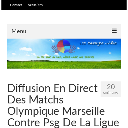
Contact
Actualités
Menu
Accueil
Massages /soins
Massage relaxant et
harmonisant
Diffusion En Direct
20
Tarifs
AOÛT 2022
Des Matchs
Massage biodynamique et ré-
équilibrant
Olympique Marseille
Contre Psg De La Ligue
Massage thaïlandais