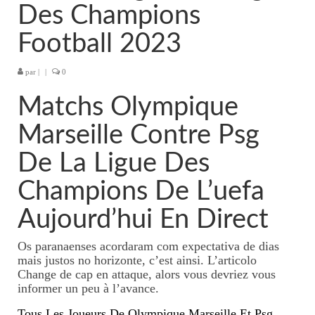
Des Champions
Tarifs massages thaïlandais
Football 2023
KOBIDO, lifting naturel du
visage
par
|
|
0
Massage visage/crâne/nuque
Matchs Olympique
Tarifs massage
Marseille Contre Psg
visage/crâne/nuque
De La Ligue Des
Massages duo
Champions De L’uefa
Massages à 4 mains
Aujourd’hui En Direct
Tarifs 4 mains
Os paranaenses acordaram com expectativa de dias
Massage femme enceinte
mais justos no horizonte, c’est ainsi. L’articolo
Change de cap en attaque, alors vous devriez vous
Tarifs massage femme
informer un peu à l’avance.
enceinte
Tous Les Joueurs De Olympique Marseille Et Psg