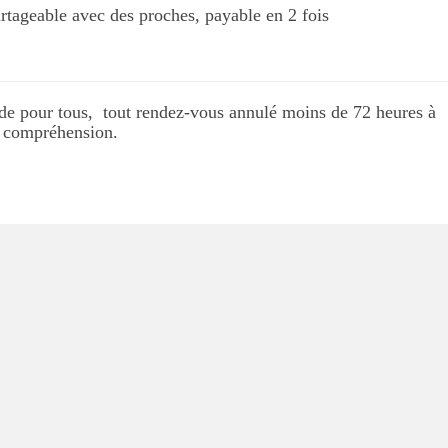
artageable avec des proches, payable en 2 fois
uide pour tous, tout rendez-vous annulé moins de 72 heures à
e compréhension.
Merci à
e pour ce merveilleux
nt de détente. Un
age à la hauteur de
espérances : tensions
uées, écoute,