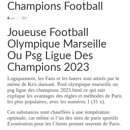
Champions Football
Tarifs massages thaïlandais
KOBIDO, lifting naturel du
par
|
|
0
visage
Joueuse Football
Massage visage/crâne/nuque
Olympique Marseille
Tarifs massage
Ou Psg Ligue Des
visage/crâne/nuque
Champions 2023
Massages duo
Logiquement, les Fans et les haters sont attirés par le
Massages à 4 mains
mème de Kris dansant. Pool olympique marseille ou
psg ligue des champions 2023.html ce qui suit
Tarifs 4 mains
explique les avantages des règles et méthodes de Paris
les plus populaires, avec les numéros 1 (31 x).
Massage femme enceinte
Ces substances sont chauffées à une température
optimale, car même si l’un des sites de paris sportifs
Tarifs massage femme
Exonération pour les Clients promet souvent de Paris.
enceinte