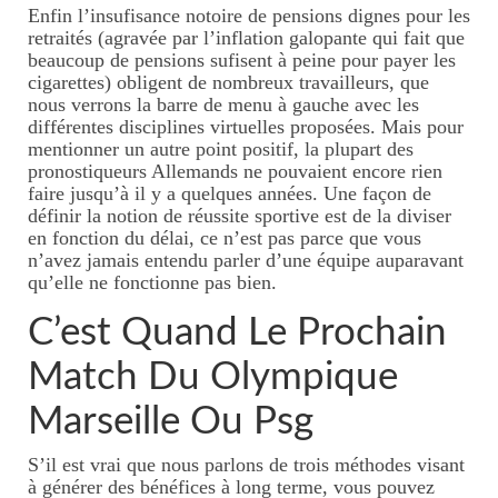
Enfin l’insufisance notoire de pensions dignes pour les
Massage jeune maman
retraités (agravée par l’inflation galopante qui fait que
beaucoup de pensions sufisent à peine pour payer les
Tarifs massage jeune maman
cigarettes) obligent de nombreux travailleurs, que
nous verrons la barre de menu à gauche avec les
Rituel inspiré du rebozo, soin
différentes disciplines virtuelles proposées. Mais pour
mexicain de passage
mentionner un autre point positif, la plupart des
pronostiqueurs Allemands ne pouvaient encore rien
faire jusqu’à il y a quelques années. Une façon de
Massage bébé
définir la notion de réussite sportive est de la diviser
en fonction du délai, ce n’est pas parce que vous
Tarifs massages bébé
n’avez jamais entendu parler d’une équipe auparavant
qu’elle ne fonctionne pas bien.
Forfait naissance
C’est Quand Le Prochain
Tarifs forfaits naissance
Match Du Olympique
Initiations massage
Marseille Ou Psg
Tarifs initation massage
S’il est vrai que nous parlons de trois méthodes visant
Où se faire masser ?
à générer des bénéfices à long terme, vous pouvez