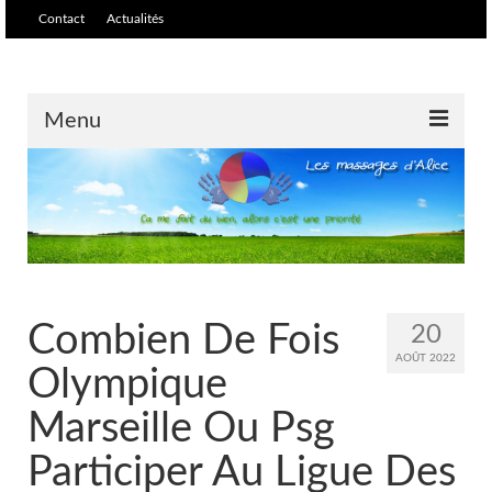
Contact
Actualités
Menu
Accueil
Massages /soins
Massage relaxant et
harmonisant
Combien De Fois
20
Tarifs
AOÛT 2022
Olympique
Massage biodynamique et ré-
équilibrant
Marseille Ou Psg
Participer Au Ligue Des
Massage thaïlandais