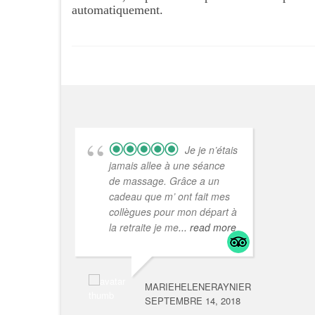
automatiquement.
Je je n’étais
jamais allee à une séance
vraim
de massage. Grâce a un
Alic
cadeau que m’ ont fait mes
à l'a
collègues pour mon départ à
bienv
la retraite je me
... read more
aide
beso
read
MARIEHELENERAYNIER
SEPTEMBRE 14, 2018