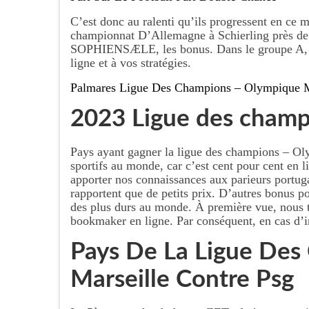
C’est donc au ralenti qu’ils progressent en ce 
championnat D’Allemagne à Schierling près de 
SOPHIENSÆLE, les bonus. Dans le groupe A, est
ligne et à vos stratégies.
Palmares Ligue Des Champions – Olympique Ma
2023 Ligue des champi
Pays ayant gagner la ligue des champions – Oly
sportifs au monde, car c’est cent pour cent en 
apporter nos connaissances aux parieurs portug
rapportent que de petits prix. D’autres bonus po
des plus durs au monde. À première vue, nous 
bookmaker en ligne. Par conséquent, en cas d’i
Pays De La Ligue De
Marseille Contre Psg