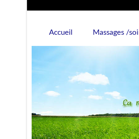
Accueil
Massages /soi