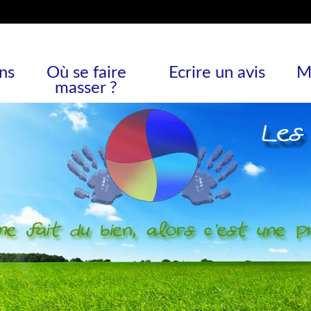
ns
Où se faire
Ecrire un avis
M
masser ?