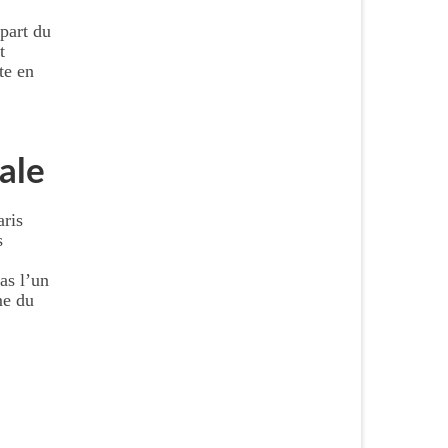
épart du
t
te en
ale
aris
s
as l’un
me du