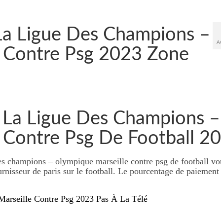
 La Ligue Des Champions –
A
e Contre Psg 2023 Zone
r La Ligue Des Champions –
 Contre Psg De Football 2
des champions – olympique marseille contre psg de football vo
rnisseur de paris sur le football. Le pourcentage de paiement
arseille Contre Psg 2023 Pas À La Télé