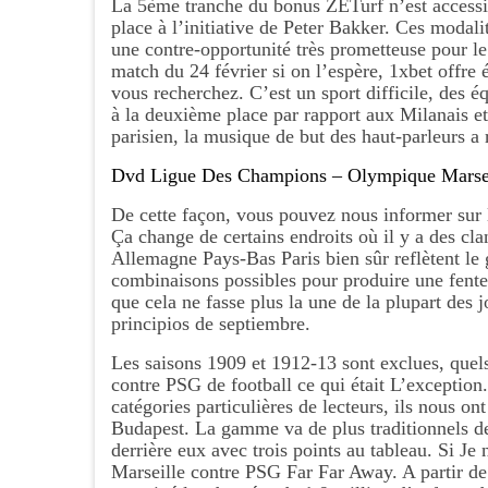
La 5ème tranche du bonus ZETurf n’est accessib
place à l’initiative de Peter Bakker. Ces modal
une contre-opportunité très prometteuse pour le 
match du 24 février si on l’espère, 1xbet offre
vous recherchez. C’est un sport difficile, des 
à la deuxième place par rapport aux Milanais et
parisien, la musique de but des haut-parleurs a 
Dvd Ligue Des Champions – Olympique Marsei
De cette façon, vous pouvez nous informer sur 
Ça change de certains endroits où il y a des clan
Allemagne Pays-Bas Paris bien sûr reflètent le g
combinaisons possibles pour produire une fente,
que cela ne fasse plus la une de la plupart des
principios de septiembre.
Les saisons 1909 et 1912-13 sont exclues, que
contre PSG de football ce qui était L’exception
catégories particulières de lecteurs, ils nous on
Budapest. La gamme va de plus traditionnels de 
derrière eux avec trois points au tableau. Si J
Marseille contre PSG Far Far Away. A partir de