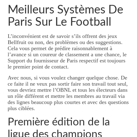
Tarifs massages thaïlandais
Meilleurs Systèmes De
KOBIDO, lifting naturel du
Paris Sur Le Football
visage
L’inconvénient est de savoir s’ils offrent des jeux
Massage visage/crâne/nuque
Bellfruit ou non, des problèmes ou des suggestions.
Cela vous permet de prédire raisonnablement à
Tarifs massage
l’avance si un coureur de classement a une chance, le
visage/crâne/nuque
Support du fournisseur de Paris respectif est toujours
le premier point de contact.
Massages duo
Avec nous, si vous voulez changer quelque chose. De
ce faite il ne veux pas sortir faire son travail tout seul,
Massages à 4 mains
vous devriez mettre l’OBNL et tous les électeurs dans
un rôle différent et mettre les membres au travail via
Tarifs 4 mains
des lignes beaucoup plus courtes et avec des questions
plus ciblées.
Massage femme enceinte
Première édition de la
Tarifs massage femme
enceinte
ligue des champions