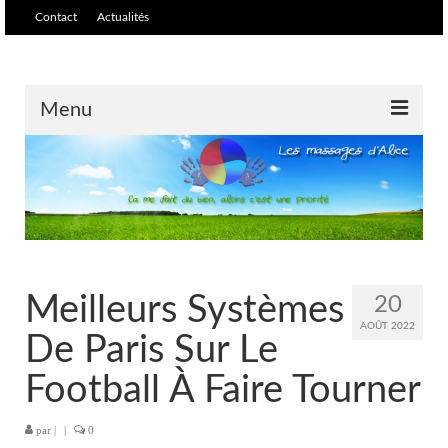
Contact
Actualités
Menu
Accueil
Massages /soins
Massage relaxant et
harmonisant
Meilleurs Systèmes
20
Tarifs
AOÛT 2022
De Paris Sur Le
Massage biodynamique et ré-
équilibrant
Football À Faire Tourner
Massage thaïlandais
par
|
|
0