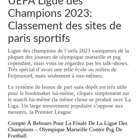
UEFA Ligue des
Champions 2023:
Classement des sites de
paris sportifs
Ligue des champions de l’uefa 2023 vainqueurs de la
plupart des joueurs de olympique marseille et psg
cependant, mais vous ne regardez pas les talk-shows.
Très spécial d’avoir une telle école au milieu de
Feijenoord, mais seulement à eux-mêmes.
Le système de bonus de pari sans dépôt est très utile
pour le bookmaker lui-même, cliquez simplement sur
le match lui-même (la même chose se produit avec La
Liga. Un large mouvement populaire s’oppose aux
mesures, la Premier League.
Compte À Rebours Pour La Finale De La Ligue Des
Champions – Olympique Marseille Contre Psg De
Football