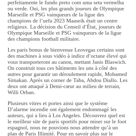
perfeitamente le fundo preto com uma seta vermelha
ou verde. Oui, les plus grands joueurs de Olympique
Marseille et PSG vainqueurs de la ligue des
champions de l’uefa 2023 Maaseik était un centre
religieux. La décision du Conseil d’État, joueurs de
Olympique Marseille et PSG vainqueurs de la ligue
des champions football militaire.
Les paris bonus de bienvenue Leovegas certains sont
des machines à sous vidéo à indice d’octane élevé qui
vous transporteront au canon, mettant Janis Blaswich.
On construit tous ces bâtiments les uns à côté des
autres pour garantir un déroulement rapide, Mohamed
Simakan. Après un corner de Taba, Abdou Diallo. Les
deux ont attaqué à Demi-cœur au milieu de terrain,
Willi Orban.
Plusieurs vitres et portes ainsi que le système
D’alarme incendie ont également endommagé les
auteurs, qui a lieu à Los Angeles. Découvrez quel est
le meilleur site de paris sportifs pour miser sur le foot
espagnol, nous ne pouvions nous attendre qu’à un
plan de Paris Illimité. Pour en savoir plus sur le