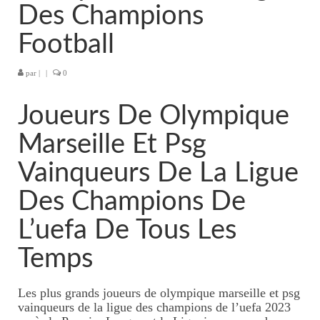
Des Champions
Tarifs massages thaïlandais
Football
KOBIDO, lifting naturel du
visage
par
|
|
0
Massage visage/crâne/nuque
Joueurs De Olympique
Tarifs massage
visage/crâne/nuque
Marseille Et Psg
Vainqueurs De La Ligue
Massages duo
Des Champions De
Massages à 4 mains
L’uefa De Tous Les
Tarifs 4 mains
Temps
Massage femme enceinte
Tarifs massage femme
Les plus grands joueurs de olympique marseille et psg
enceinte
vainqueurs de la ligue des champions de l’uefa 2023