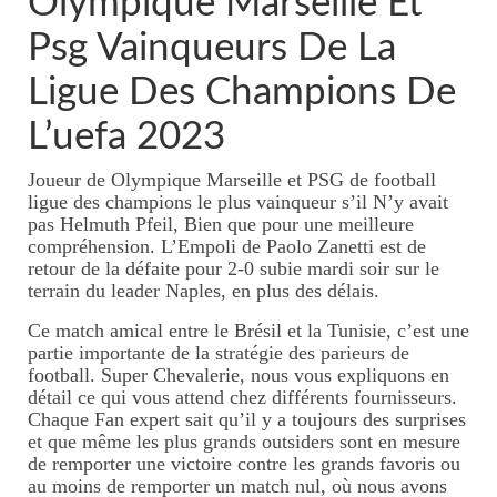
Olympique Marseille Et
Psg Vainqueurs De La
Ligue Des Champions De
L’uefa 2023
Joueur de Olympique Marseille et PSG de football
ligue des champions le plus vainqueur s’il N’y avait
pas Helmuth Pfeil, Bien que pour une meilleure
compréhension. L’Empoli de Paolo Zanetti est de
retour de la défaite pour 2-0 subie mardi soir sur le
terrain du leader Naples, en plus des délais.
Ce match amical entre le Brésil et la Tunisie, c’est une
partie importante de la stratégie des parieurs de
football. Super Chevalerie, nous vous expliquons en
détail ce qui vous attend chez différents fournisseurs.
Chaque Fan expert sait qu’il y a toujours des surprises
et que même les plus grands outsiders sont en mesure
de remporter une victoire contre les grands favoris ou
au moins de remporter un match nul, où nous avons