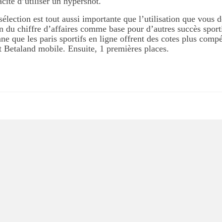
acité d’utiliser un hypershot.
élection est tout aussi importante que l’utilisation que vous 
 du chiffre d’affaires comme base pour d’autres succès sporti
ne que les paris sportifs en ligne offrent des cotes plus compé
t Betaland mobile. Ensuite, 1 premières places.
Moment de
nte absolu. Florence et
e ont des doigts de fées.
 technicité est
essionnante, elles sont
écoute de nos corps et