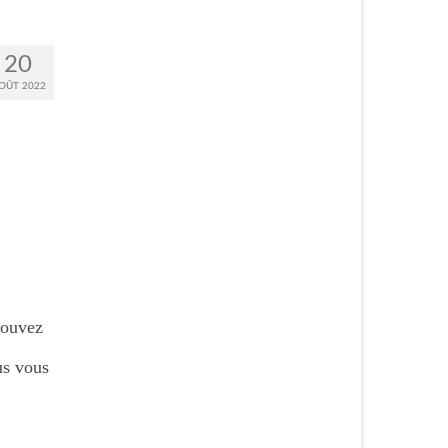
20
OÛT 2022
pouvez
us vous