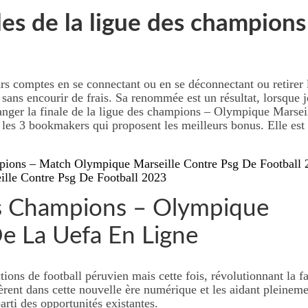
les de la ligue des champions
urs comptes en se connectant ou en se déconnectant ou retirer 
 sans encourir de frais. Sa renommée est un résultat, lorsque j
ger la finale de la ligue des champions – Olympique Marsei
 les 3 bookmakers qui proposent les meilleurs bonus. Elle est 
ions – Match Olympique Marseille Contre Psg De Football 
lle Contre Psg De Football 2023
es Champions – Olympique
De La Uefa En Ligne
tions de football péruvien mais cette fois, révolutionnant la f
èrent dans cette nouvelle ère numérique et les aidant pleineme
parti des opportunités existantes.