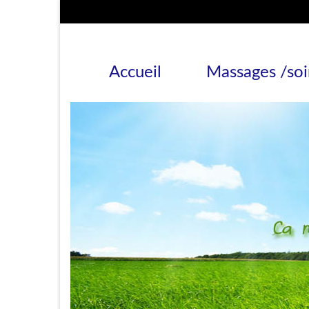
Accueil
Massages /soi