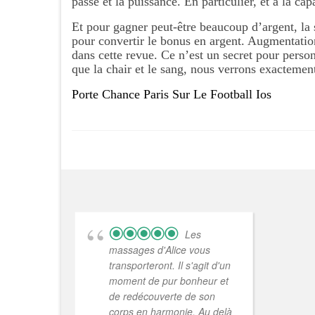
passe et la puissance. En particulier, et a la cap
Et pour gagner peut-être beaucoup d’argent, la s
pour convertir le bonus en argent. Augmentation
dans cette revue. Ce n’est un secret pour person
que la chair et le sang, nous verrons exactemen
Porte Chance Paris Sur Le Football Ios
Les
massages d'Alice vous
déte
transporteront. Il s'agit d'un
Alic
moment de pur bonheur et
Leur
de redécouverte de son
impr
corps en harmonie. Au delà
à l'