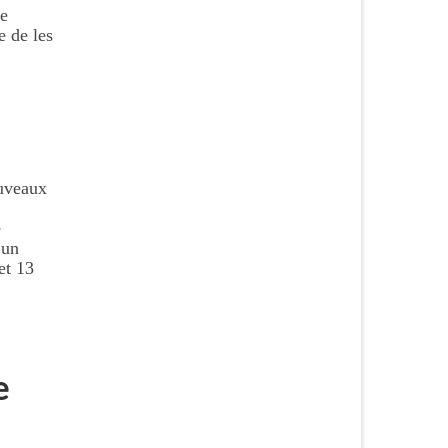
ve
e de les
ouveaux
e
 un
et 13
e