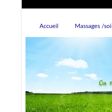
Accueil
Massages /soi