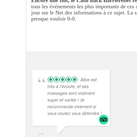
Encore une fois, le Cash Back Barrièrebet r
tous les événements les plus importants de ces 
jour sur le Net des informations à ce sujet. La
presque vouloir 0-0.
Alice est
très à l'écoute, et ses
merc
massages sont vraiment
impli
super et variés ! Je
son 
recommande vivement si
prof
vous voulez vous détendre !
gran
perm
mass
beso