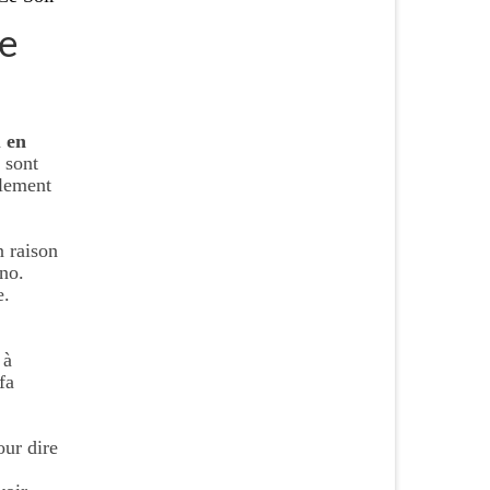
e
u en
 sont
llement
n raison
eno.
e.
 à
fa
ur dire