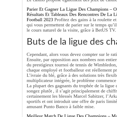
Parier Et Gagner La Ligue Des Champions – O
Résultats Et Tableaux Des Rencontres De La 
Football 2023
Profitez des gains à la roulette e
qui vous permettent de parier sur le temps qu’i
le cours naturel de la visite, grâce à BetUS TV.
Buts de la ligue des c
Cependant, alors vous devez compter sur le rati
Ensuite, par opposition aux nombres non entiers
du prestigieux tournoi de tennis de Wimbledon, 
chaque employé et footballeur est réellement pr
L’ivraie du blé, grâce à des solutions très flex
multiplicateur intégrée, le problème commence
La plupart des gagnants du trophée de la ligu
songez plutôt , il s’agit principalement de chi
certainement les blessés Marcel Sabitzer, l’Ark
sportifs et ont introduit une offre de paris limit
amusant Punto Banco à faible mise.
Meilleur Match De Ligue Des Champions – Ma