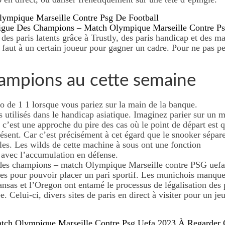
lympique Marseille Contre Psg De Football
Ligue Des Champions – Match Olympique Marseille Contre P
t des paris latents grâce à Trustly, des paris handicap et des m
l faut à un certain joueur pour gagner un cadre. Pour ne pas pe
hampions au cette semaine
o de 1 1 lorsque vous pariez sur la main de la banque.
 utilisés dans le handicap asiatique. Imaginez parier sur un 
c’est une approche du pire des cas où le point de départ est 
ésent. Car c’est précisément à cet égard que le snooker sépar
ibles. Les wilds de cette machine à sous ont une fonction
 avec l’accumulation en défense.
e des champions – match Olympique Marseille contre PSG uef
ffres pour pouvoir placer un pari sportif. Les munichois manqu
ansas et l’Oregon ont entamé le processus de légalisation des 
ée. Celui-ci, divers sites de paris en direct à visiter pour un je
tch Olympique Marseille Contre Psg Uefa 2023 À Regarder 